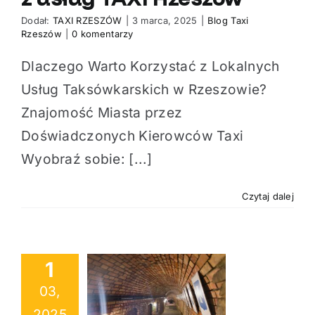
Dodał:
TAXI RZESZÓW
|
3 marca, 2025
|
Blog Taxi
Rzeszów
|
0 komentarzy
Dlaczego Warto Korzystać z Lokalnych
Usług Taksówkarskich w Rzeszowie?
Znajomość Miasta przez
Doświadczonych Kierowców Taxi
Wyobraź sobie: [...]
Czytaj dalej
1
03,
to zwiedzić w
2025