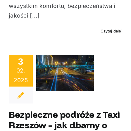
wszystkim komfortu, bezpieczeństwa i
jakości [...]
Czytaj dalej
3
eczne podróże
02,
 Rzeszów – jak
2025
my o Twój
omfort i
ieczeństwo?
Bezpieczne podróże z Taxi
Rzeszów – jak dbamy o