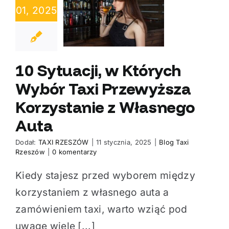
01, 2025
ch Wybór Taxi
zewyższa
zystanie z
snego Auta
10 Sytuacji, w Których
Wybór Taxi Przewyższa
Korzystanie z Własnego
Auta
Dodał:
TAXI RZESZÓW
|
11 stycznia, 2025
|
Blog Taxi
Rzeszów
|
0 komentarzy
Kiedy stajesz przed wyborem między
korzystaniem z własnego auta a
zamówieniem taxi, warto wziąć pod
uwagę wiele [...]