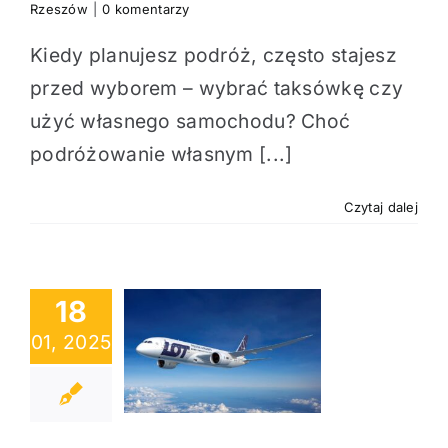
Rzeszów
|
0 komentarzy
Kiedy planujesz podróż, często stajesz
przed wyborem – wybrać taksówkę czy
użyć własnego samochodu? Choć
podróżowanie własnym [...]
Czytaj dalej
18
 na lotnisko
01, 2025
ka – szybki i
ny transport
na czas