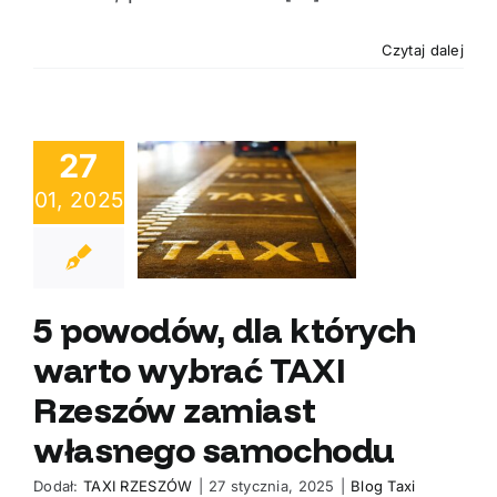
Czytaj dalej
owodów, dla
27
rych warto
01, 2025
brać TAXI
zów zamiast
łasnego
5 powodów, dla których
amochodu
warto wybrać TAXI
Rzeszów zamiast
własnego samochodu
Dodał:
TAXI RZESZÓW
|
27 stycznia, 2025
|
Blog Taxi