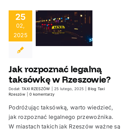
25
02,
 rozpoznać
2025
ną taksówkę w
eszowie?
Jak rozpoznać legalną
taksówkę w Rzeszowie?
Dodał:
TAXI RZESZÓW
|
25 lutego, 2025
|
Blog Taxi
Rzeszów
|
0 komentarzy
Podróżując taksówką, warto wiedzieć,
jak rozpoznać legalnego przewoźnika.
W miastach takich jak Rzeszów ważne są