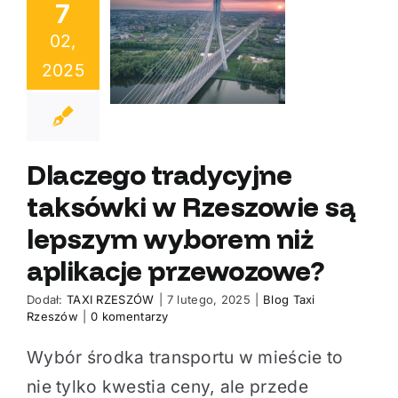
7
aksówki w
02,
eszowie są
2025
zym wyborem
ż aplikacje
zewozowe?
Dlaczego tradycyjne
taksówki w Rzeszowie są
lepszym wyborem niż
aplikacje przewozowe?
Dodał:
TAXI RZESZÓW
|
7 lutego, 2025
|
Blog Taxi
Rzeszów
|
0 komentarzy
Wybór środka transportu w mieście to
nie tylko kwestia ceny, ale przede