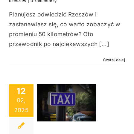
Rzeszów
|
0 komentarzy
Planujesz odwiedzić Rzeszów i
zastanawiasz się, co warto zobaczyć w
promieniu 50 kilometrów? Oto
przewodnik po najciekawszych [...]
Czytaj dalej
12
02,
toje Taxi w
2025
owie – Gdzie
źć Taksówkę?