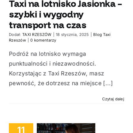
Taxi na lotnisko Jasionka –
szybki i wygodny
transport na czas
Dodał:
TAXI RZESZÓW
|
18 stycznia, 2025
|
Blog Taxi
Rzeszów
|
0 komentarzy
Podróż na lotnisko wymaga
punktualności i niezawodności.
Korzystając z Taxi Rzeszów, masz
pewność, że dotrzesz na miejsce [...]
Czytaj dalej
11
Sytuacji, w