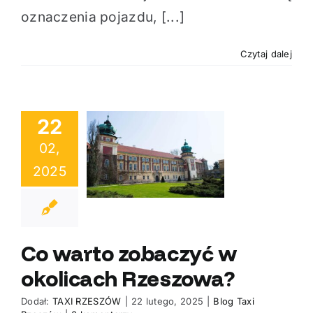
oznaczenia pojazdu, [...]
Czytaj dalej
22
02,
rto zobaczyć
2025
okolicach
zeszowa?
Co warto zobaczyć w
okolicach Rzeszowa?
Dodał:
TAXI RZESZÓW
|
22 lutego, 2025
|
Blog Taxi