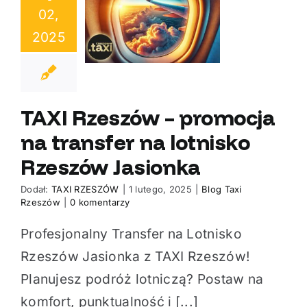
 Rzeszów –
02,
ja na transfer
2025
nisko Rzeszów
Jasionka
TAXI Rzeszów – promocja
na transfer na lotnisko
Rzeszów Jasionka
Dodał:
TAXI RZESZÓW
|
1 lutego, 2025
|
Blog Taxi
Rzeszów
|
0 komentarzy
Profesjonalny Transfer na Lotnisko
Rzeszów Jasionka z TAXI Rzeszów!
Planujesz podróż lotniczą? Postaw na
komfort, punktualność i [...]