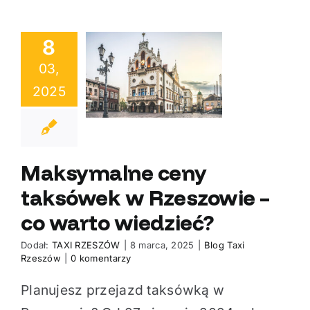
8
ymalne ceny
03,
ksówek w
2025
szowie – co
o wiedzieć?
Maksymalne ceny
taksówek w Rzeszowie –
co warto wiedzieć?
Dodał:
TAXI RZESZÓW
|
8 marca, 2025
|
Blog Taxi
Rzeszów
|
0 komentarzy
Planujesz przejazd taksówką w