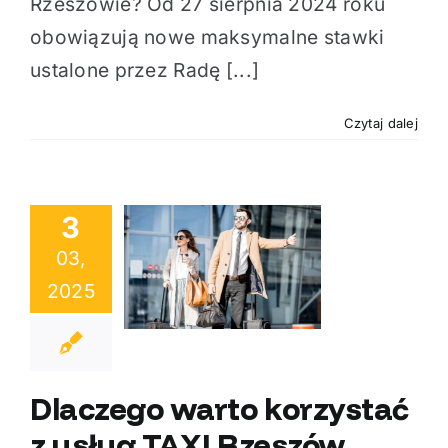
Rzeszowie? Od 27 sierpnia 2024 roku
obowiązują nowe maksymalne stawki
ustalone przez Radę [...]
Czytaj dalej
3
03,
czego warto
2025
stać z usług
I Rzeszów
Dlaczego warto korzystać
z usług TAXI Rzeszów