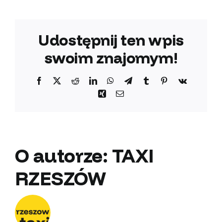
Udostępnij ten wpis
swoim znajomym!
Facebook
X
Reddit
LinkedIn
WhatsApp
Telegram
Tumblr
Pinterest
Vk
Xing
Email
O autorze:
TAXI
RZESZÓW