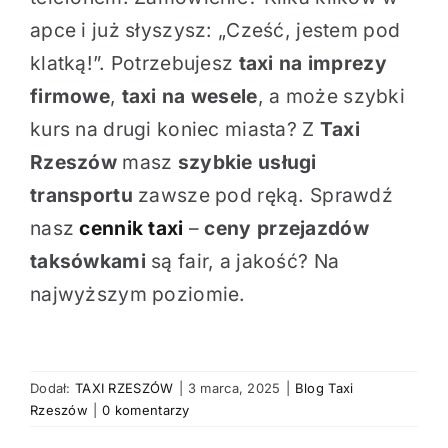
apce i już słyszysz: „Cześć, jestem pod
klatką!”. Potrzebujesz
taxi na imprezy
firmowe
,
taxi na wesele
, a może szybki
kurs na drugi koniec miasta? Z
Taxi
Rzeszów
masz
szybkie usługi
transportu
zawsze pod ręką. Sprawdź
nasz
cennik taxi
–
ceny przejazdów
taksówkami
są fair, a jakość? Na
najwyższym poziomie.
Dodał:
TAXI RZESZÓW
|
3 marca, 2025
|
Blog Taxi
Rzeszów
|
0 komentarzy