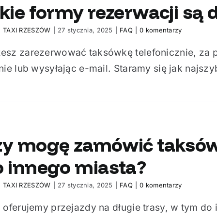
kie formy rezerwacji są
:
TAXI RZESZÓW
|
27 stycznia, 2025
|
FAQ
|
0 komentarzy
esz zarezerwować taksówkę telefonicznie, za 
nie lub wysyłając e-mail. Staramy się jak najszybc
zy mogę zamówić taksówk
o innego miasta?
:
TAXI RZESZÓW
|
27 stycznia, 2025
|
FAQ
|
0 komentarzy
 oferujemy przejazdy na długie trasy, w tym do 