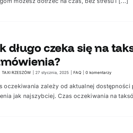
gom możesz dotrzeć na czas, bez stresu i [...]
k długo czeka się na ta
amówienia?
:
TAXI RZESZÓW
|
27 stycznia, 2025
|
FAQ
|
0 komentarzy
s oczekiwania zależy od aktualnej dostępności 
enia jak najszybciej. Czas oczekiwania na taksó