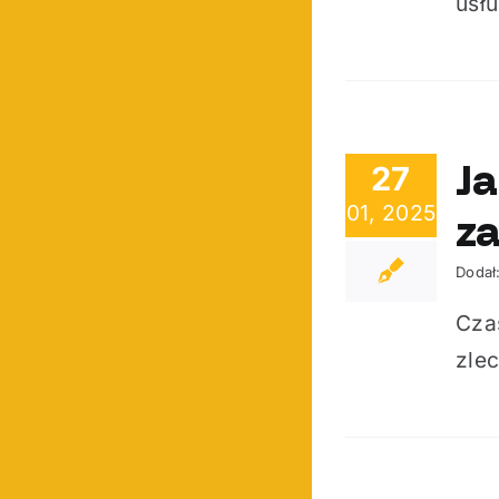
usłu
Ja
27
01, 2025
z
Dodał
Cza
zlec