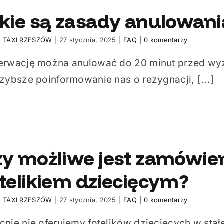
kie są zasady anulowani
:
TAXI RZESZÓW
|
27 stycznia, 2025
|
FAQ
|
0 komentarzy
erwację można anulować do 20 minut przed wy
zybsze poinformowanie nas o rezygnacji, [...]
y możliwe jest zamówien
telikiem dziecięcym?
:
TAXI RZESZÓW
|
27 stycznia, 2025
|
FAQ
|
0 komentarzy
nie nie oferujemy fotelików dziecięcych w stał