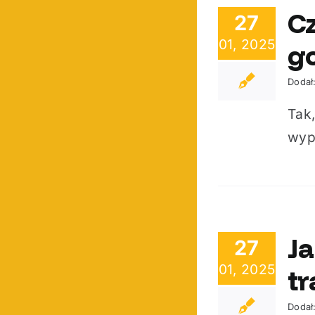
C
27
01, 2025
g
Dodał
Tak
wyp
Ja
27
01, 2025
t
Dodał