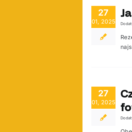
Ja
27
01, 2025
Dodał
Rez
najs
Cz
27
01, 2025
fo
Dodał
Obec