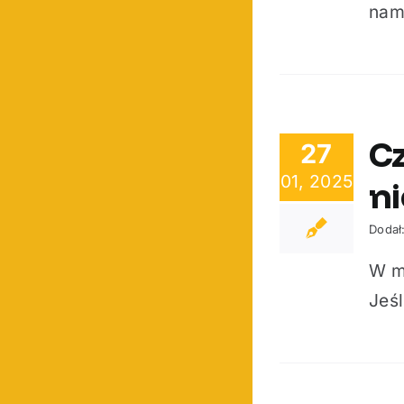
nami
Cz
27
01, 2025
n
Dodał
W m
Jeśl