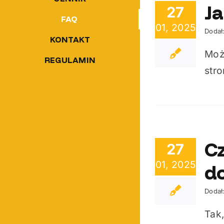
Ja
27
FAQ
01, 2025
Dodał
KONTAKT
Moż
REGULAMIN
stro
C
27
01, 2025
d
Dodał
Tak,