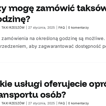
zy mogę zamówić taksów
odzinę?
:
TAXI RZESZÓW
|
27 stycznia, 2025
|
FAQ
|
0 komentarzy
, zamówienia na określoną godzinę są możliwe. 
rzedzeniem, aby zagwarantować dostępność poj
kie usługi oferujecie o
ransportu osób?
:
TAXI RZESZÓW
|
27 stycznia, 2025
|
FAQ
|
0 komentarzy