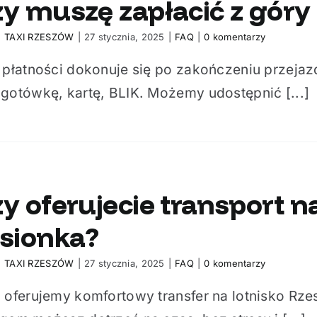
y muszę zapłacić z góry 
:
TAXI RZESZÓW
|
27 stycznia, 2025
|
FAQ
|
0 komentarzy
, płatności dokonuje się po zakończeniu przeja
gotówkę, kartę, BLIK. Możemy udostępnić [...]
y oferujecie transport n
asionka?
:
TAXI RZESZÓW
|
27 stycznia, 2025
|
FAQ
|
0 komentarzy
, oferujemy komfortowy transfer na lotnisko Rz