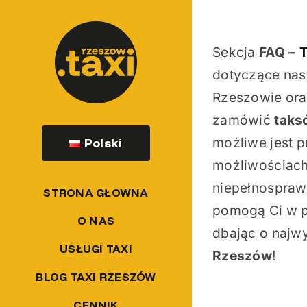
Przejdź
do
Sekcja
FAQ –
T
zawartości
dotyczące nas
Rzeszowie ora
zamówić
taks
możliwe jest 
Polski
możliwościach
niepełnosprawn
STRONA GŁOWNA
pomogą Ci w p
O NAS
dbając o najw
USŁUGI TAXI
Rzeszów
!
BLOG TAXI RZESZÓW
CENNIK