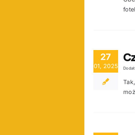
fote
Cz
27
01, 2025
Dodał
Tak
moż