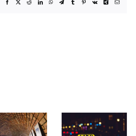
Facebook
X
Reddit
LinkedIn
WhatsApp
Telegram
Tumblr
Pinterest
Vk
Xing
Email