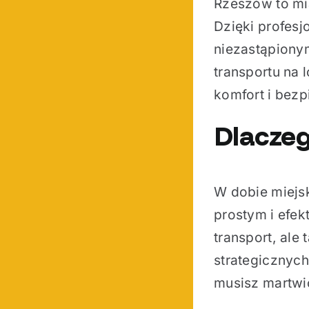
Rzeszów to mi
Dzięki profes
niezastąpiony
transportu na 
komfort i bez
Dlacze
W dobie miejs
prostym i efe
transport, ale
strategicznych
musisz martwi