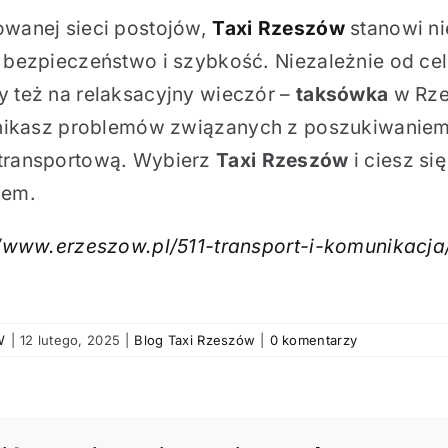
owanej sieci postojów,
Taxi Rzeszów
stanowi ni
 bezpieczeństwo i szybkość. Niezależnie od cel
y też na relaksacyjny wieczór –
taksówka
w Rze
unikasz problemów związanych z poszukiwaniem
transportową. Wybierz
Taxi Rzeszów
i ciesz si
mem.
//www.erzeszow.pl/511-transport-i-komunikacja
W
|
12 lutego, 2025
|
Blog Taxi Rzeszów
|
0 komentarzy