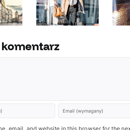
zego warto
Co warto zwiedzić w
ć z usług TAXI
Rzeszowie?
zeszów
 komentarz
, email, and website in this browser for the ne