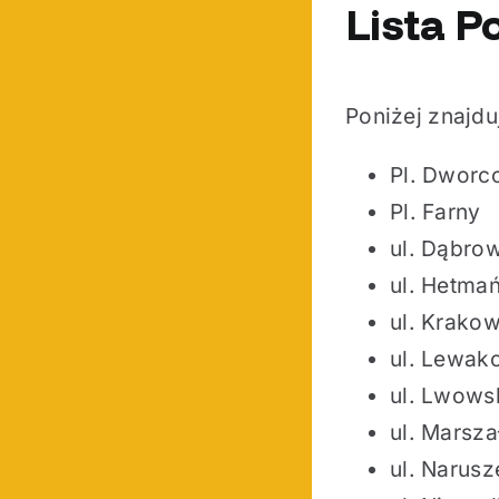
Lista P
Poniżej znajduj
Pl. Dworc
Pl. Farny
ul. Dąbro
ul. Hetma
ul. Krako
ul. Lewak
ul. Lwows
ul. Marsz
ul. Narusz