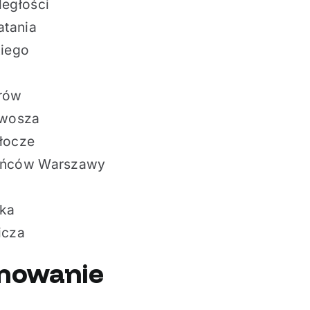
ległości
atania
kiego
erów
twosza
słocze
tańców Warszawy
ska
icza
mowanie