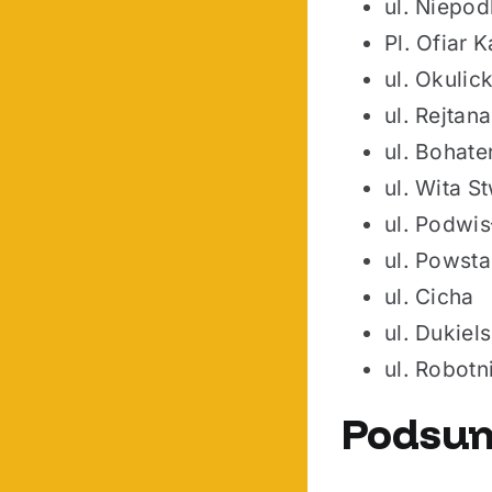
ul. Niepod
Pl. Ofiar K
ul. Okulic
ul. Rejtana
ul. Bohat
ul. Wita S
ul. Podwi
ul. Pows
ul. Cicha
ul. Dukiel
ul. Robotn
Podsu