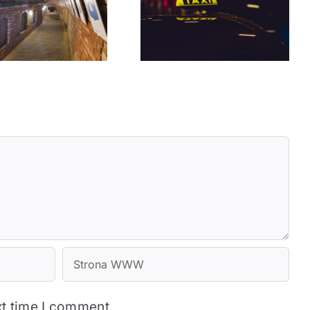
Jak rozpoznać legalną
Maksymalne ceny
taksówkę w
taksówek w Rzeszowie
Rzeszowie?
– co warto wiedzieć?
xt time I comment.