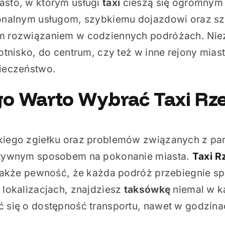
asto, w którym usługi
taxi
cieszą się ogromnym 
jonalnym usługom, szybkiemu dojazdowi oraz sz
m rozwiązaniem w codziennych podróżach. Niez
lotnisko, do centrum, czy też w inne rejony mias
pieczeństwo.
go Warto Wybrać
Taxi Rz
kiego zgiełku oraz problemów związanych z pa
ktywnym sposobem na pokonanie miasta.
Taxi 
 także pewność, że każda podróż przebiegnie sp
 lokalizacjach, znajdziesz
taksówkę
niemal w k
ć się o dostępność transportu, nawet w godzina