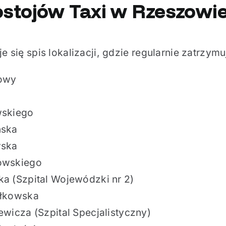
ostojów
Taxi
w Rzeszowi
e się spis lokalizacji, gdzie regularnie zatrzymu
owy
wskiego
ńska
wska
owskiego
ka (Szpital Wojewódzki nr 2)
ałkowska
ewicza (Szpital Specjalistyczny)