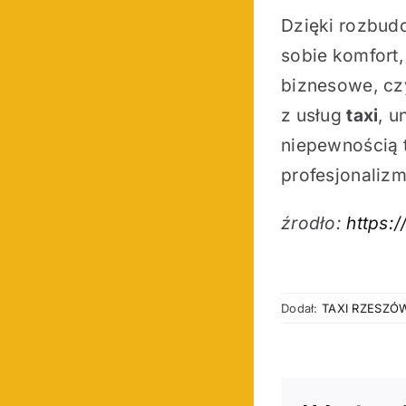
Dzięki rozbud
sobie komfort,
biznesowe, cz
z usług
taxi
, 
niepewnością 
profesjonaliz
źrodło:
https:
Dodał:
TAXI RZESZÓ