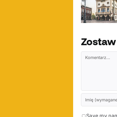
Maksymalne ceny
Dlac
taksówek w Rzeszowie
korzysta
– co warto wiedzieć?
R
Zostaw
Comment
Save my name