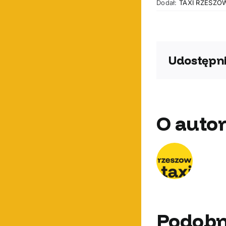
Dodał:
TAXI RZESZÓ
Udostępni
O autor
Podobn