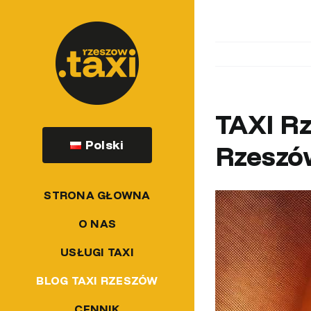
Przejdź
do
zawartości
TAXI Rz
Polski
Rzeszó
STRONA GŁOWNA
Pokaż
większy
O NAS
obrazek
USŁUGI TAXI
BLOG TAXI RZESZÓW
CENNIK