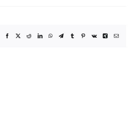
Facebook
X
Reddit
LinkedIn
WhatsApp
Telegram
Tumblr
Pinterest
Vk
Xing
Email