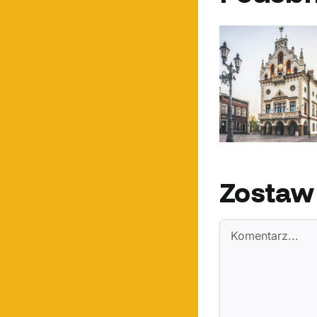
Maksymalne ceny
Dlac
taksówek w Rzeszowie
korzysta
– co warto wiedzieć?
R
Zostaw
Comment