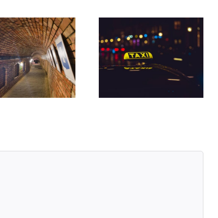
Jak rozpoznać legalną
Maksymalne ceny
taksówkę w
taksówek w Rzeszowie
Rzeszowie?
– co warto wiedzieć?