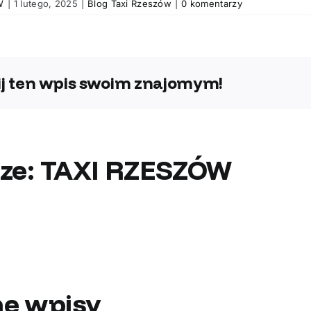
W
|
1 lutego, 2025
|
Blog Taxi Rzeszów
|
0 komentarzy
j ten wpis swoim znajomym!
ze:
TAXI RZESZÓW
e wpisy