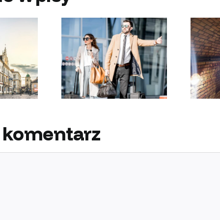
zego warto
Co warto zwiedzić w
ć z usług TAXI
Rzeszowie?
zeszów
 komentarz