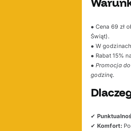
Warunki
● Cena 69 zł 
Świąt).
● W godzinach 
● Rabat 15% na
●
Promocja do
godzinę.
Dlacze
✔
Punktualno
✔
Komfort:
Po