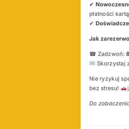
✔
Nowoczesne
płatności kartą
✔
Doświadcze
Jak zarezerw
☎ Zadzwoń:
Skorzystaj z
Nie ryzykuj s
bez stresu!
Do zobaczenia