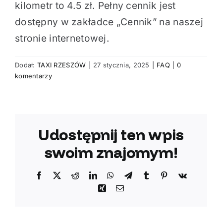
kilometr to 4.5 zł. Pełny cennik jest
dostępny w zakładce „Cennik” na naszej
stronie internetowej.
Dodał:
TAXI RZESZÓW
|
27 stycznia, 2025
|
FAQ
|
0
komentarzy
Udostępnij ten wpis
swoim znajomym!
Facebook
X
Reddit
LinkedIn
WhatsApp
Telegram
Tumblr
Pinterest
Vk
Xing
Email