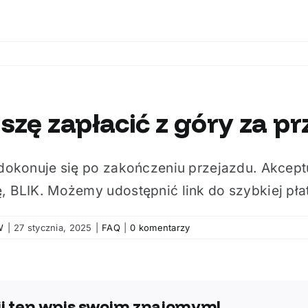
zę zapłacić z góry za pr
 dokonuje się po zakończeniu przejazdu. Akcep
, BLIK. Możemy udostępnić link do szybkiej płat
W
|
27 stycznia, 2025
|
FAQ
|
0 komentarzy
j ten wpis swoim znajomym!