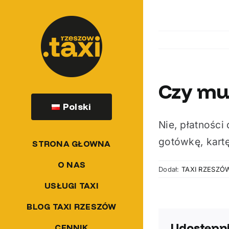
Przejdź
do
zawartości
Czy mus
Polski
Nie, płatności
gotówkę, kartę
STRONA GŁOWNA
O NAS
Dodał:
TAXI RZESZÓ
USŁUGI TAXI
BLOG TAXI RZESZÓW
Udostępni
CENNIK