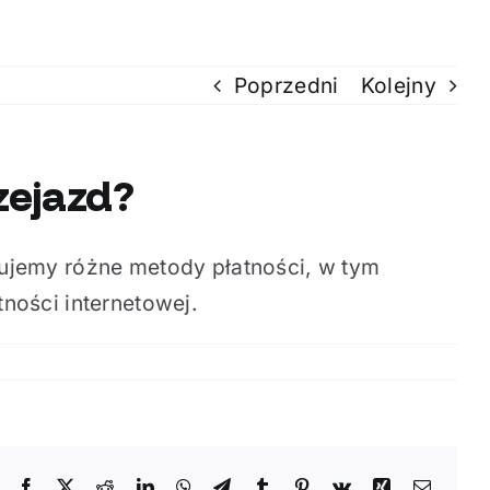
Poprzedni
Kolejny
zejazd?
tujemy różne metody płatności, w tym
ności internetowej.
Facebook
X
Reddit
LinkedIn
WhatsApp
Telegram
Tumblr
Pinterest
Vk
Xing
Email