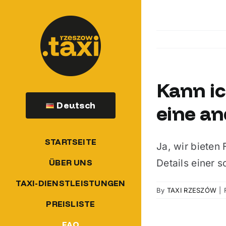
Skip
to
content
Kann ich
Deutsch
eine an
STARTSEITE
Ja, wir bieten
Details einer 
ÜBER UNS
TAXI-DIENSTLEISTUNGEN
By
TAXI RZESZÓW
|
PREISLISTE
FAQ