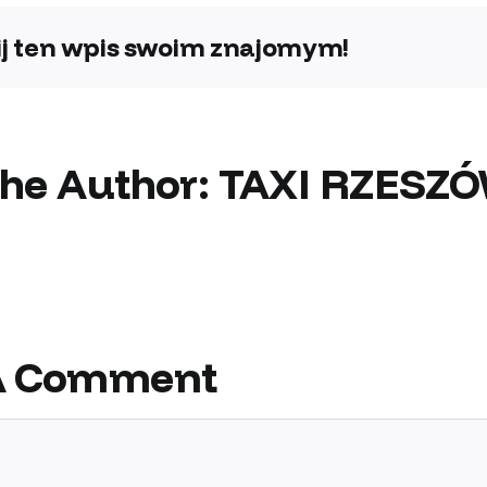
j ten wpis swoim znajomym!
the Author:
TAXI RZESZ
A Comment