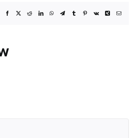
Facebook
X
Reddit
LinkedIn
WhatsApp
Telegram
Tumblr
Pinterest
Vk
Xing
Email
ÓW