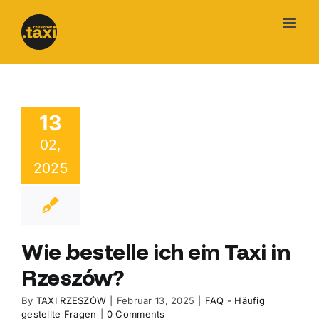
Skip
to
content
13
02,
2025
Wie bestelle ich ein Taxi in
Rzeszów?
By
TAXI RZESZÓW
|
Februar 13, 2025
|
FAQ - Häufig
gestellte Fragen
|
0 Comments