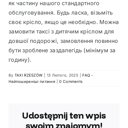
як частину нашого стандартного
обслуговування. Будь ласка, візьміть
своє крісло, якщо це необхідно. Можна
замовити таксі з дитячим кріслом для
довшої подорожі, замовлення повинно
бути зроблене заздалегідь (мінімум за
годину).
By
TAXI RZESZÓW
|
13 Лютого, 2025
|
FAQ -
Найпоширеніші питання
|
0 Comments
Udostępnij ten wpis
swoim znajomym!