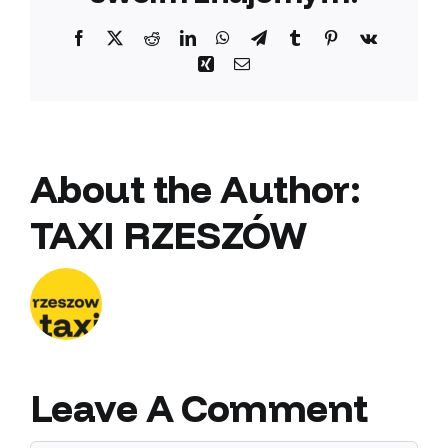
Facebook
X
Reddit
LinkedIn
WhatsApp
Telegram
Tumblr
Pinterest
Vk
Xing
Email
About the Author:
TAXI RZESZÓW
Leave A Comment