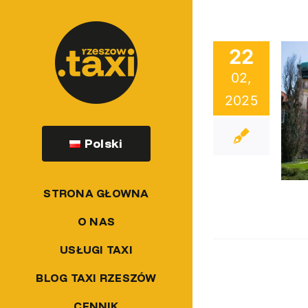
Przejdź
do
22
zawartości
02,
2025
Co warto zobaczyć w okolicach
Rzeszowa?
Polski
STRONA GŁOWNA
O NAS
USŁUGI TAXI
BLOG TAXI RZESZÓW
CENNIK