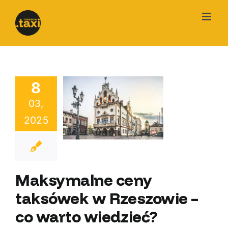
Przejdź
do
zawartości
8
ymalne ceny
03,
ksówek w
2025
szowie – co
o wiedzieć?
Maksymalne ceny
taksówek w Rzeszowie –
co warto wiedzieć?